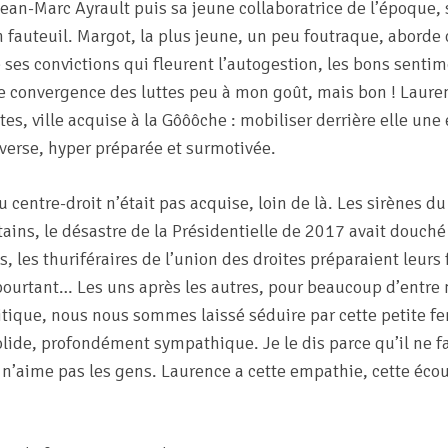
ean-Marc Ayrault puis sa jeune collaboratrice de l’époque, s
n fauteuil. Margot, la plus jeune, un peu foutraque, aborde
e ses convictions qui fleurent l’autogestion, les bons sentim
 convergence des luttes peu à mon goût, mais bon ! Laurenc
es, ville acquise à la Gôôôche : mobiliser derrière elle une
diverse, hyper préparée et surmotivée.
au centre-droit n’était pas acquise, loin de là. Les sirènes
tains, le désastre de la Présidentielle de 2017 avait douch
, les thuriféraires de l’union des droites préparaient leurs 
ourtant… Les uns après les autres, pour beaucoup d’entre
litique, nous nous sommes laissé séduire par cette petite 
lide, profondément sympathique. Je le dis parce qu’il ne fa
n’aime pas les gens. Laurence a cette empathie, cette écout