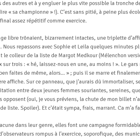
es des autres et à y engluer le plus vite possible la tronche
ire « sa championne » !). C’est sans pitié, à peine plus écol
 final assez répétitif comme exercice.
age libre trônaient, bizarrement intactes, une triplette d’af
e. Nous repassons avec Sophie et Leila quelques minutes pl
nt le colleur de la liste de Margot Medkour (Mélenchon vers
x sur trois : « hé, laissez-nous en une, au moins ! ». Le gar
« ben faites de même, alors… » ; puis il se marre et finalem
ière affiche. Sur ce panneau, que j’aurais dû immortaliser, s
itation entre deux jeunes femmes souriantes, sereines, qu
opposent (oui, je vous préviens, la chute de mon billet n’a 
de liste. Spoiler). Et c’était sympa, frais, marrant. Ca m’a fa
chacune dans leur genre, elles font une campagne formidabl
d’observateurs rompus à l’exercice, soporofique, des munic