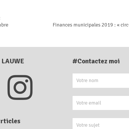
t
mbre
Finances municipales 2019 : « circu
E LAUWE
#Contactez moi
rticles