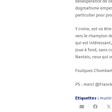
désespérance de cer
dogmatisme empesé d
particulier pour pr
Y croire, est-ce êt
vers le champion des
qui est intéressant,
joue à fond, sans c
Nantais, ceux qui v
Foulques Chombar
PS : merci @Franck
Etiquettes :
munic