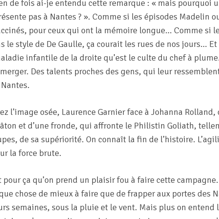
n de fois ai-je entendu cette remarque : « mais pourquoi u
 présente pas à Nantes ? ». Comme si les épisodes Madelin
accinés, pour ceux qui ont la mémoire longue… Comme si 
 le style de De Gaulle, ça courait les rues de nos jours… Et 
aladie infantile de la droite qu’est le culte du chef à plu
 émerger. Des talents proches des gens, qui leur ressemblent.
 Nantes.
z l’image osée, Laurence Garnier face à Johanna Rolland, 
ton et d’une fronde, qui affronte le Philistin Goliath, telle
upes, de sa supériorité. On connaît la fin de l’histoire. L’agil
ur la force brute.
pour ça qu’on prend un plaisir fou à faire cette campagne. 
que chose de mieux à faire que de frapper aux portes des N
urs semaines, sous la pluie et le vent. Mais plus on entend l