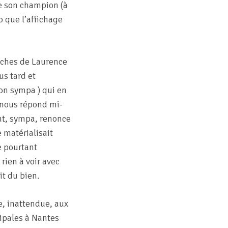
 de son champion (à
o que l’affichage
fiches de Laurence
us tard et
ion sympa ) qui en
s nous répond mi-
ent, sympa, renonce
e matérialisait
e pourtant
rien à voir avec
it du bien.
e, inattendue, aux
ipales à Nantes