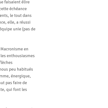
e faisaient élire
 cette échéance
ents, le tout dans
e, elle, a réussi
 équipe unie (pas de
 du Macronisme en
é les enthousiasmes
flèches
 nous peu habitués
femme, énergique,
ut pas faire de
e, qui font les