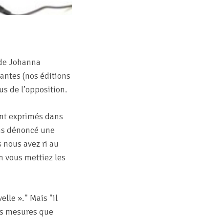
é de Johanna
antes (nos éditions
us de l’opposition.
ont exprimés dans
ns dénoncé une
 nous avez ri au
in vous mettiez les
elle ».
Mais
il
es mesures que