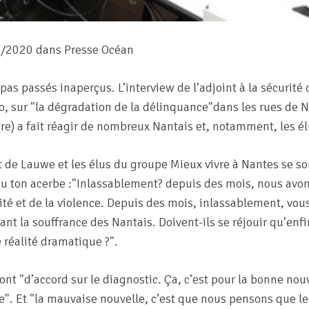
09/2020 dans Presse Océan
pas passés inaperçus. L’interview de l’adjoint à la sécurit
o, sur
la dégradation de la délinquance
dans les rues de N
e) a fait réagir de nombreux Nantais et, notamment, les él
de Lauwe et les élus du groupe Mieux vivre à Nantes se s
au ton acerbe :
Inlassablement? depuis des mois, nous avo
ité et de la violence. Depuis des mois, inlassablement, vous
ant la souffrance des Nantais. Doivent-ils se réjouir qu’enf
 réalité dramatique ?
.
sont
d’accord sur le diagnostic. Ça, c’est pour la bonne nouv
te
. Et
la mauvaise nouvelle, c’est que nous pensons que l