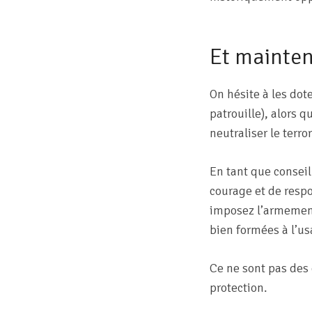
Et mainten
On hésite à les dot
patrouille), alors q
neutraliser le terro
En tant que consei
courage et de respo
imposez l’armement
bien formées à l’us
Ce ne sont pas des
protection.