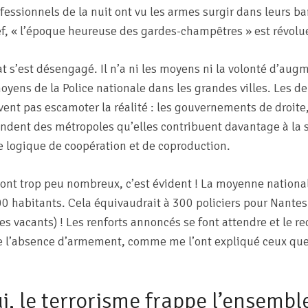
ofessionnels de la nuit ont vu les armes surgir dans leurs ba
ef, « l’époque heureuse des gardes-champêtres » est révolu
at s’est désengagé. Il n’a ni les moyens ni la volonté d’aug
yens de la Police nationale dans les grandes villes. Les de
vent pas escamoter la réalité : les gouvernements de droite
dent des métropoles qu’elles contribuent davantage à la s
e logique de coopération et de coproduction.
sont trop peu nombreux, c’est évident ! La moyenne nationale
 habitants. Cela équivaudrait à 300 policiers pour Nantes.
es vacants) ! Les renforts annoncés se font attendre et le r
e l’absence d’armement, comme me l’ont expliqué ceux que j
i, le terrorisme frappe l’ensembl