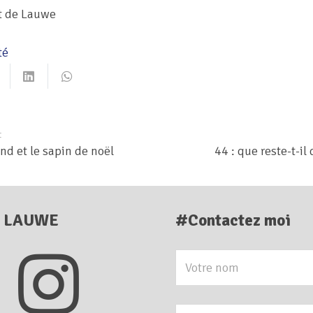
t de Lauwe
té
t
nd et le sapin de noël
44 : que reste-t-il
E LAUWE
#Contactez moi