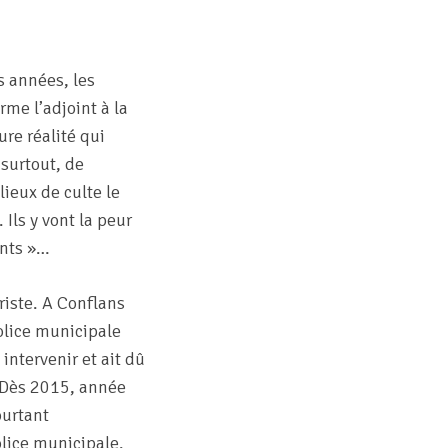
s années, les
rme l’adjoint à la
ure réalité qui
 surtout, de
ieux de culte le
Ils y vont la peur
ants »…
riste. A Conflans
olice municipale
intervenir et ait dû
. Dès 2015, année
ourtant
lice municipale.