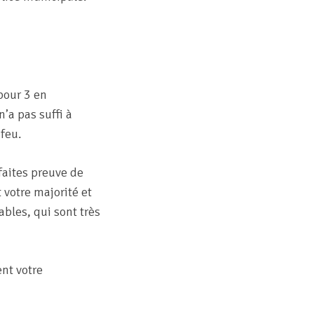
 pour 3 en
n’a pas suffi à
 feu.
faites preuve de
 votre majorité et
bles, qui sont très
nt votre