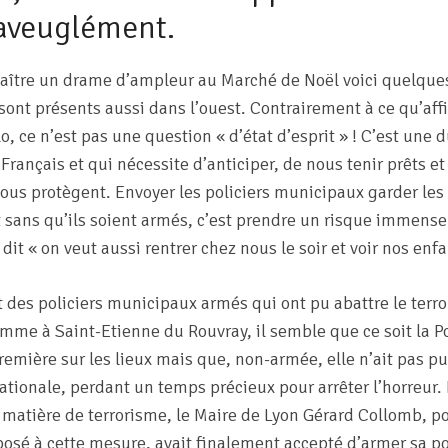
, aveuglément.
nnaître un drame d’ampleur au Marché de Noël voici quelque
sont présents aussi dans l’ouest. Contrairement à ce qu’affi
o, ce n’est pas une question « d’état d’esprit » ! C’est une d
Français et qui nécessite d’anticiper, de nous tenir prêts et
ous protègent. Envoyer les policiers municipaux garder les l
t sans qu’ils soient armés, c’est prendre un risque immense. 
 dit « on veut aussi rentrer chez nous le soir et voir nos enf
nt des policiers municipaux armés qui ont pu abattre le terro
mme à Saint-Etienne du Rouvray, il semble que ce soit la P
première sur les lieux mais que, non-armée, elle n’ait pas pu 
nationale, perdant un temps précieux pour arrêter l’horreur
matière de terrorisme, le Maire de Lyon Gérard Collomb, p
osé à cette mesure, avait finalement accepté d’armer sa po